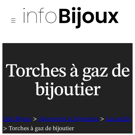
Aller
au
contenu
Torches à gaz de
bijoutier
Info Bijoux
>
Apprendre la bijouterie
>
Les outils
> Torches à gaz de bijoutier