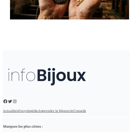
Facebook
Twitter
Instagram
Actualités
Encyclopédie
Apprendre la bijouterie
Conseils
Marques les plus citées :