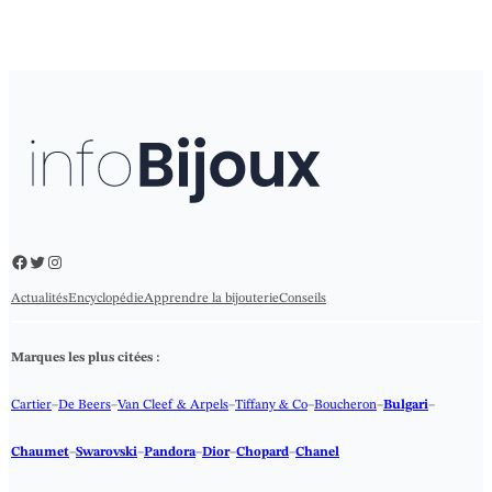
Facebook
Twitter
Instagram
Actualités
Encyclopédie
Apprendre la bijouterie
Conseils
Marques les plus citées :
Cartier
–
De Beers
–
Van Cleef & Arpels
–
Tiffany & Co
–
Boucheron
–
Bulgari
–
Chaumet
–
Swarovski
–
Pandora
–
Dior
–
Chopard
–
Chanel