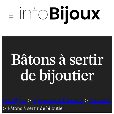
Aller
au
contenu
Bâtons à sertir
de bijoutier
Info Bijoux
>
Apprendre la bijouterie
>
Les outils
> Bâtons à sertir de bijoutier