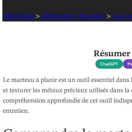
Info Bijoux
>
Apprendre la bijouterie
>
Les out
Résumer c
ChatGPT
Pe
Le marteau à planir est un outil essentiel dans l’
et texturer les métaux précieux utilisés dans l
compréhension approfondie de cet outil indispen
entretien.