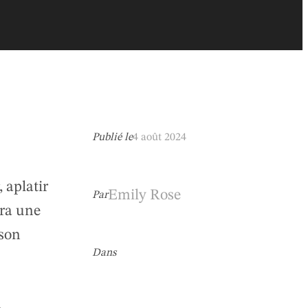
Publié le
4 août 2024
, aplatir
Emily Rose
Par
ira une
 son
Dans