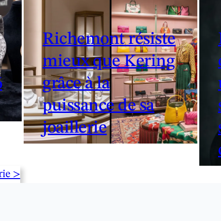
Richemont résiste
mieux que Kering
6
grâce à la
puissance de sa
joaillerie
rie >