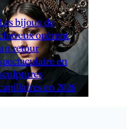
Les bijoux de
cheveux opèrent
un retour
spectaculaire en
sculptures
capillaires en 2026