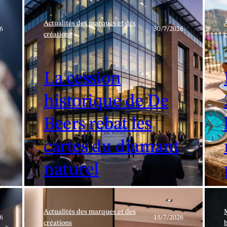
Actualités des marques et des
6
30/7/2026
créations
La cession
historique de De
Beers rebat les
cartes du diamant
naturel
Actualités des marques et des
6
15/7/2026
créations