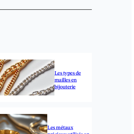
Les types de
mailles en
bijouterie
Les métaux