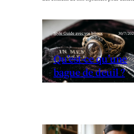
Style Guide avec vos bijoux
30/7/202
Qu’est-ce qu’une
bague de deuil ?