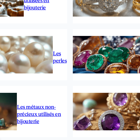
utilisées en
bijouterie
Les
perles
Les métaux non-
précieux utilisés en
bijouterie