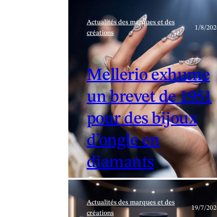
Actualités des marques et des
1/8/202
créations
Mellerio exhume
un brevet de 1951
pour des bijoux
d’ongle en
diamants
Actualités des marques et des
19/7/202
créations