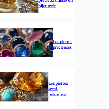
précieux utilisés en
bijouterie
Les pierres
précieuses
Les pierres
semi-
précieuses