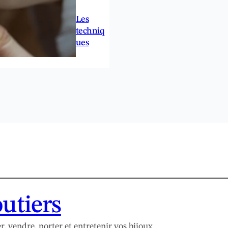
Les
techniq
ues
outiers
r, vendre, porter et entretenir vos bijoux.