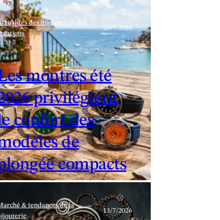
Actualités des marques et des
20/7/2026
créations
Les montres été
2026 privilégient
le confort des
modèles de
plongée compacts
Marché & tendances de la
13/7/2026
bijouterie