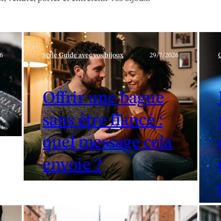
6
Style Guide avec vos bijoux
29/7/2026
Offrir une bague
sans être fiancé :
quel message cela
envoie ?