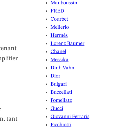
Mauboussin
FRED
Courbet
Mellerio
Hermès
Lorenz Baumer
ntenant
Chanel
plifier
Messika
Dinh Vahn
Dior
Bulgari
Buccellati
Pomellato
e
Gucci
Giovanni Ferraris
n, tant
Picchiotti