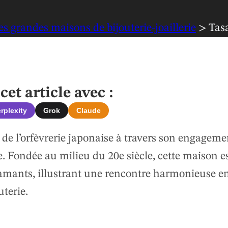
es grandes maisons de bijouterie-joaillerie
> Tas
et article avec :
rplexity
Grok
Claude
 de l’orfèvrerie japonaise à travers son engageme
re. Fondée au milieu du 20e siècle, cette maison e
iamants, illustrant une rencontre harmonieuse e
uterie.