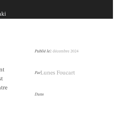
aki
Publié le
2 décembre 2024
nt
Lunes Foucart
Par
st
ntre
Dans