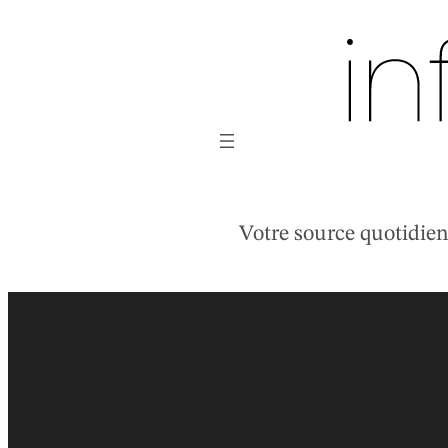
Aller
au
contenu
Votre source quotidienne