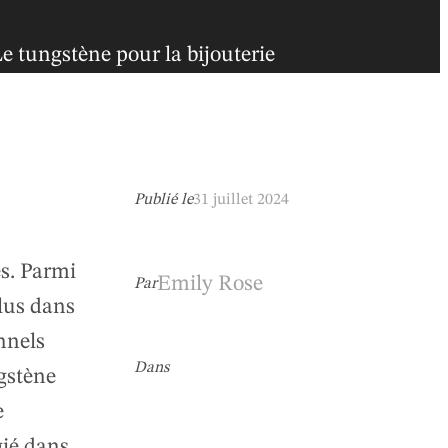
e tungstène pour la bijouterie
Publié le
31 juillet 2024
es. Parmi
Emily Rose
Par
plus dans
nnels
Dans
ngstène
e
gié dans