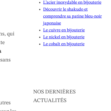
L’acier inoxydable en bijouterie
Découvrir le shakudo et
comprendre sa patine bleu-noir
japonaise
Le cuivre en bijouterie
hs, qui
Le nickel en bijouterie
tte
Le cobalt en bijouterie
à
 sans
NOS DERNIÈRES
ACTUALITÉS
utres