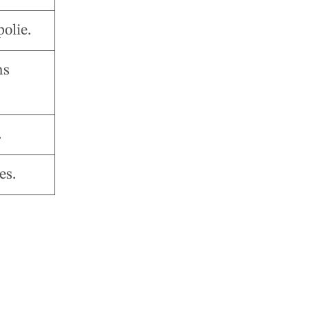
olie.
ns
.
es.