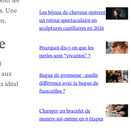
pour les
es. Une
Les bijoux de cheveux opèrent
en.
un retour spectaculaire en
sculptures capillaires en 2026
e
Pourquoi dis-t-on que les
perles sont “vivantes” ?
t
e aux
Bague de promesse : quelle
différence avec la bague de
x idéal
fiançailles ?
Changer un bracelet de
montre soi-même en 6 étapes