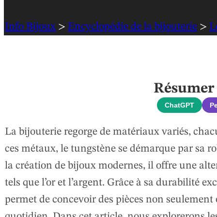
Info Bijoux
>
Encyclopédie de la bijouterie
>
L
Résumer c
ChatGPT
Pe
La bijouterie regorge de matériaux variés, chac
ces métaux, le tungstène se démarque par sa rob
la création de bijoux modernes, il offre une al
tels que l’or et l’argent. Grâce à sa durabilité e
permet de concevoir des pièces non seulement 
quotidien. Dans cet article, nous explorerons le