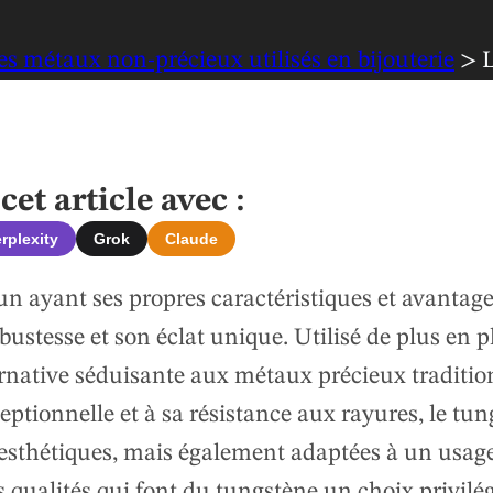
es métaux non-précieux utilisés en bijouterie
> L
et article avec :
rplexity
Grok
Claude
un ayant ses propres caractéristiques et avantag
ustesse et son éclat unique. Utilisé de plus en 
ternative séduisante aux métaux précieux traditio
xceptionnelle et à sa résistance aux rayures, le tu
esthétiques, mais également adaptées à un usag
s qualités qui font du tungstène un choix privilé