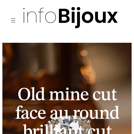
Aller
au
contenu
Old mine cut
face au round
brilliant cut