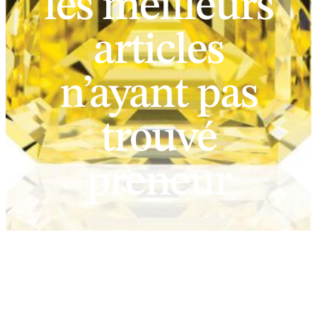
les meilleurs
articles
n’ayant pas
trouvé
preneur