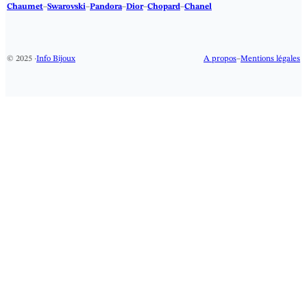
Chaumet
–
Swarovski
–
Pandora
–
Dior
–
Chopard
–
Chanel
© 2025 ·
Info Bijoux
A propos
–
Mentions légales