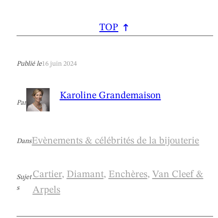
TOP
Publié le
16 juin 2024
Karoline Grandemaison
Par
Evènements & célébrités de la bijouterie
Dans
Cartier
, 
Diamant
, 
Enchères
, 
Van Cleef &
Sujet
s
Arpels