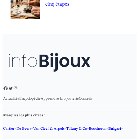
cinq étapes
Facebook
Twitter
Instagram
Actualités
Encyclopédie
Apprendre la bijouterie
Conseils
Marques les plus citées :
Cartier
–
De Beers
–
Van Cleef & Arpels
–
Tiffany & Co
–
Boucheron
–
Bulgari
–