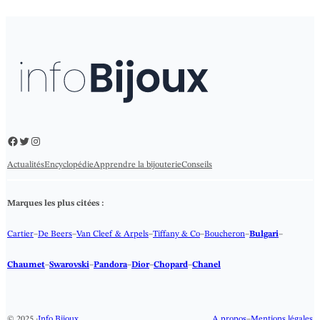
Facebook
Twitter
Instagram
Actualités
Encyclopédie
Apprendre la bijouterie
Conseils
Marques les plus citées :
Cartier
–
De Beers
–
Van Cleef & Arpels
–
Tiffany & Co
–
Boucheron
–
Bulgari
–
Chaumet
–
Swarovski
–
Pandora
–
Dior
–
Chopard
–
Chanel
© 2025 ·
Info Bijoux
A propos
–
Mentions légales