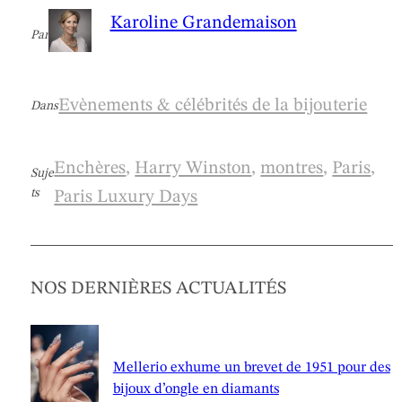
Karoline Grandemaison
Par
Evènements & célébrités de la bijouterie
Dans
Enchères
, 
Harry Winston
, 
montres
, 
Paris
, 
Suje
ts
Paris Luxury Days
NOS DERNIÈRES ACTUALITÉS
Mellerio exhume un brevet de 1951 pour des
bijoux d’ongle en diamants