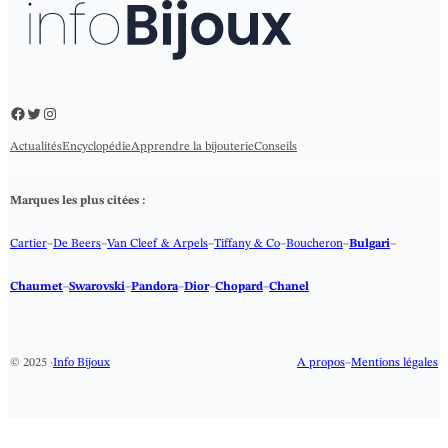
Facebook
Twitter
Instagram
Actualités
Encyclopédie
Apprendre la bijouterie
Conseils
Marques les plus citées :
Cartier
–
De Beers
–
Van Cleef & Arpels
–
Tiffany & Co
–
Boucheron
–
Bulgari
–
Chaumet
–
Swarovski
–
Pandora
–
Dior
–
Chopard
–
Chanel
© 2025 ·
Info Bijoux
A propos
–
Mentions légales