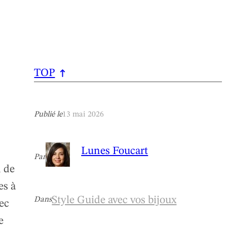
TOP
Publié le
13 mai 2026
Lunes Foucart
Par
n de
es à
Style Guide avec vos bijoux
Dans
vec
e