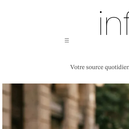
Aller
au
contenu
Votre source quotidienn