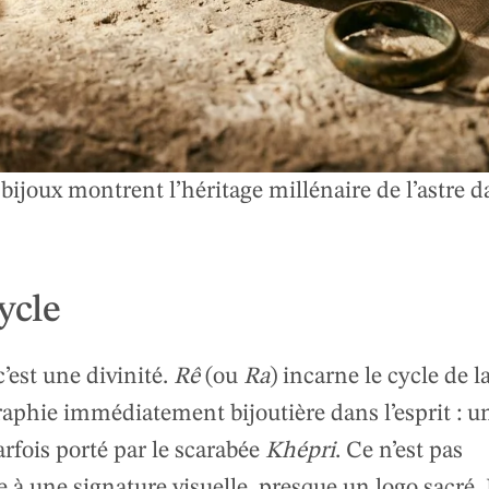
bijoux montrent l’héritage millénaire de l’astre d
cycle
c’est une divinité.
Rê
(ou
Ra
) incarne le cycle de la
raphie immédiatement bijoutière dans l’esprit : u
arfois porté par le scarabée
Khépri
. Ce n’est pas
 à une signature visuelle, presque un logo sacré. 