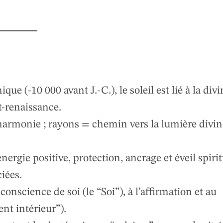
que (-10 000 avant J.-C.), le soleil est lié à la divi
t-renaissance.
/harmonie ; rayons = chemin vers la lumière divin
 énergie positive, protection, ancrage et éveil spiri
ciées.
a conscience de soi (le “Soi”), à l’affirmation et au
t intérieur”).