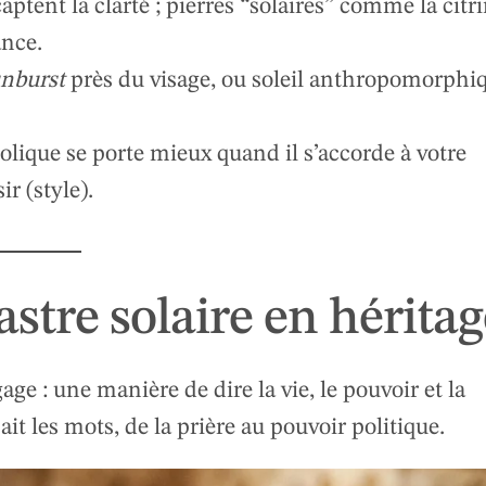
 captent la clarté ; pierres “solaires” comme la citr
ance.
nburst
près du visage, ou soleil anthropomorphi
olique se porte mieux quand il s’accorde à votre
ir (style).
astre solaire en hérita
age : une manière de dire la vie, le pouvoir et la
it les mots, de la prière au pouvoir politique.