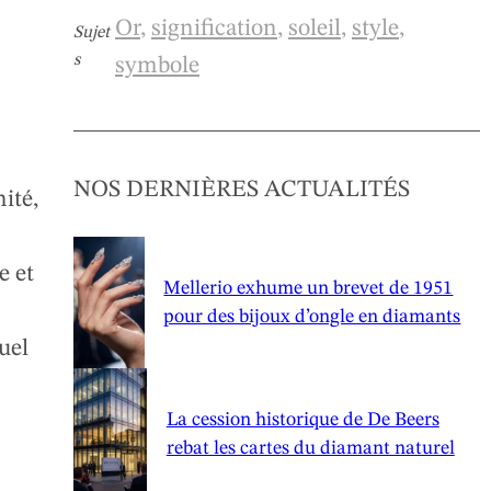
Or
, 
signification
, 
soleil
, 
style
, 
Sujet
s
symbole
NOS DERNIÈRES ACTUALITÉS
nité,
e et
Mellerio exhume un brevet de 1951
pour des bijoux d’ongle en diamants
tuel
La cession historique de De Beers
rebat les cartes du diamant naturel