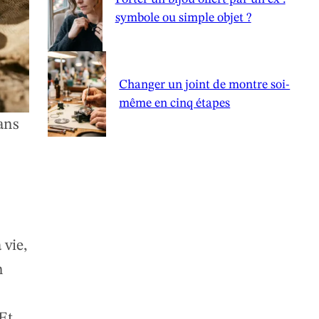
symbole ou simple objet ?
Changer un joint de montre soi-
même en cinq étapes
ans
 vie,
n
Et