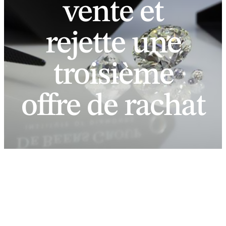
vente et
rejette une
troisième
offre de rachat