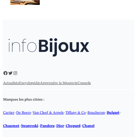
Facebook
Twitter
Instagram
Actualités
Encyclopédie
Apprendre la bijouterie
Conseils
Marques les plus citées :
Cartier
–
De Beers
–
Van Cleef & Arpels
–
Tiffany & Co
–
Boucheron
–
Bulgari
–
Chaumet
–
Swarovski
–
Pandora
–
Dior
–
Chopard
–
Chanel