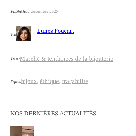
Publié le
22 décembre 2025
Lunes Foucart
Par
Marché & tendances de la bijouterie
Dans
bijoux
, 
éthique
, 
traçabilité
Sujets
NOS DERNIÈRES ACTUALITÉS